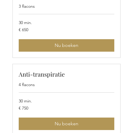
3 flacons
30 min.
650
€ 650
euro
Nu boeken
Anti-transpiratie
4 flacons
30 min.
750
€ 750
euro
Nu boeken