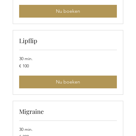
Nu boeken
Lipflip
30 min.
100
€ 100
euro
Nu boeken
Migraine
30 min.
300