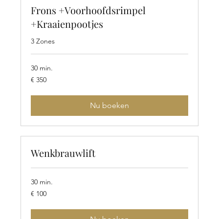
Frons +Voorhoofdsrimpel
+Kraaienpootjes
3 Zones
30 min.
350
€ 350
euro
Nu boeken
Wenkbrauwlift
30 min.
100
€ 100
euro