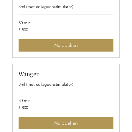
3ml (met collageenstimulator)
30 min.
800
€ 800
euro
Nu boeken
Wangen
3ml (met collageenstimulator)
30 min.
800
€ 800
euro
Nu boeken