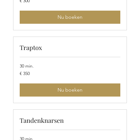
€ 300
euro
Nu boeken
Traptox
30 min.
350
€ 350
euro
Nu boeken
Tandenknarsen
30 min.