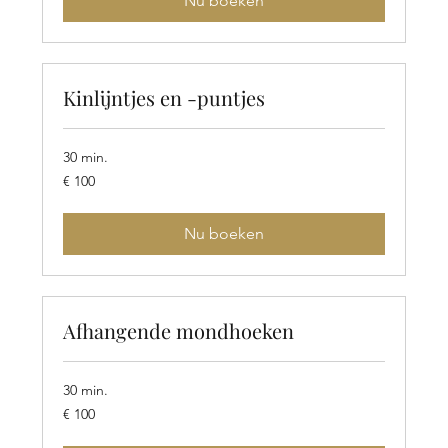
Nu boeken
Kinlijntjes en -puntjes
30 min.
100
€ 100
euro
Nu boeken
Afhangende mondhoeken
30 min.
100
€ 100
euro