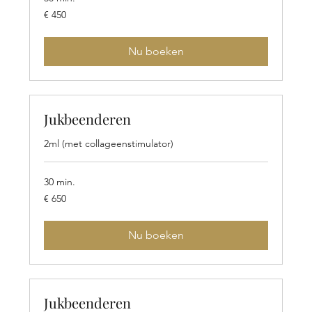
450
€ 450
euro
Nu boeken
Jukbeenderen
2ml (met collageenstimulator)
30 min.
650
€ 650
euro
Nu boeken
Jukbeenderen