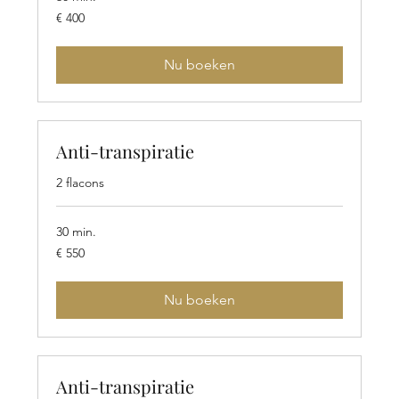
400
€ 400
euro
Nu boeken
Anti-transpiratie
2 flacons
30 min.
550
€ 550
euro
Nu boeken
Anti-transpiratie