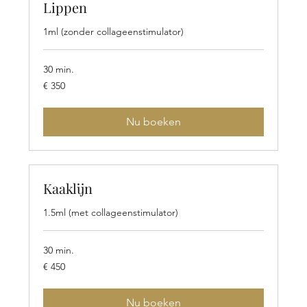
Lippen
1ml (zonder collageenstimulator)
30 min.
350
€ 350
euro
Nu boeken
Kaaklijn
1.5ml (met collageenstimulator)
30 min.
450
€ 450
euro
Nu boeken