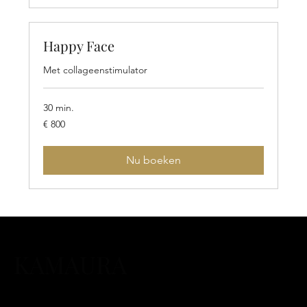
Happy Face
Met collageenstimulator
30 min.
800
€ 800
euro
Nu boeken
KAMAURA