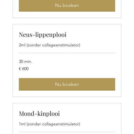
Nu boeken
Neus-lippenplooi
2ml (zonder collageenstimulator)
30 min.
600
€ 600
euro
Nu boeken
Mond-kinplooi
1ml (zonder collageenstimulator)