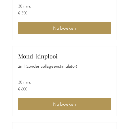
30 min.
350
€ 350
euro
Nu boeken
Mond-kinplooi
2ml (zonder collageenstimulator)
30 min.
600
€ 600
euro
Nu boeken