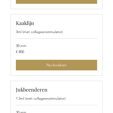
Kaaklijn
3ml (met collageenstimulator)
30 min.
800
€ 800
euro
Nu boeken
Jukbeenderen
1.5ml (met collageenstimulator)
30 min.