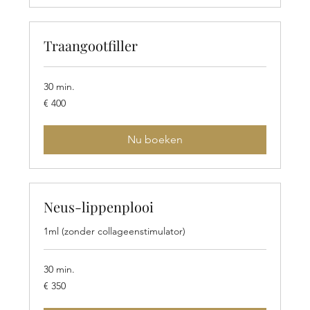
Traangootfiller
30 min.
400
€ 400
euro
Nu boeken
Neus-lippenplooi
1ml (zonder collageenstimulator)
30 min.
350
€ 350
euro