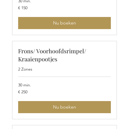
30 min.
150
€ 150
euro
Nu boeken
Frons/ Voorhoofdsrimpel/
Kraaienpootjes
2 Zones
30 min.
250
€ 250
euro
Nu boeken