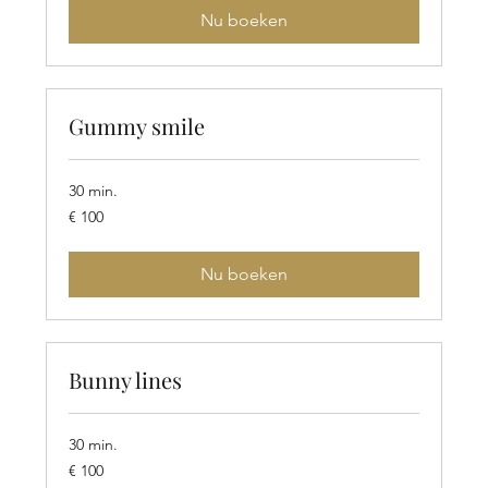
Nu boeken
Gummy smile
30 min.
100
€ 100
euro
Nu boeken
Bunny lines
30 min.
100
€ 100
euro