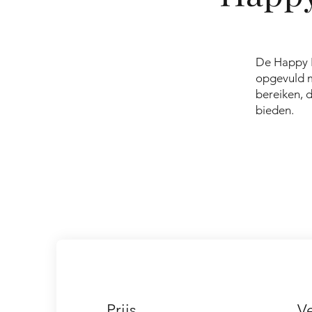
De Happy F
opgevuld m
bereiken, 
bieden.
Prijs
V