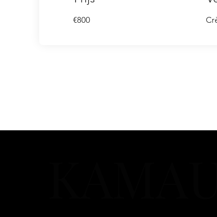
€800
Cr
KAMA