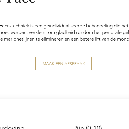
ace-techniek is een geïndividualiseerde behandeling die het
oet worden, verkleint om gladheid rondom het periorale ge
de marionetlijnen te elimineren en een betere lift van de mon
MAAK EEN AFSPRAAK
erdoving
Pijn (0-10)