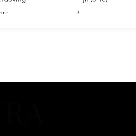
ème
3
URA