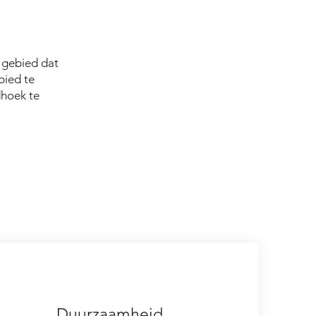
 gebied dat
bied te
dhoek te
Duurzaamheid