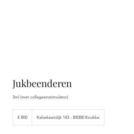
Jukbeenderen
3ml (met collageenstimulator)
800
euro
€ 800
Kalvekeetdijk 143 - B8300 Knokke