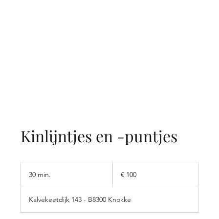
Kinlijntjes en -puntjes
100
euro
30 min.
3
€ 100
0
m
Kalvekeetdijk 143 - B8300 Knokke
i
n