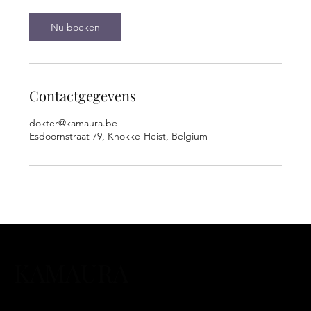
.
Nu boeken
Contactgegevens
dokter@kamaura.be
Esdoornstraat 79, Knokke-Heist, Belgium
KAMAURA