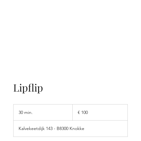
Lipflip
100
euro
30 min.
3
€ 100
0
m
Kalvekeetdijk 143 - B8300 Knokke
i
n