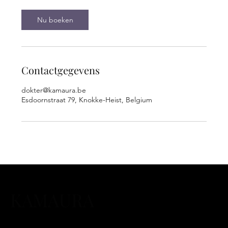
.
Nu boeken
Contactgegevens
dokter@kamaura.be
Esdoornstraat 79, Knokke-Heist, Belgium
KAMAURA