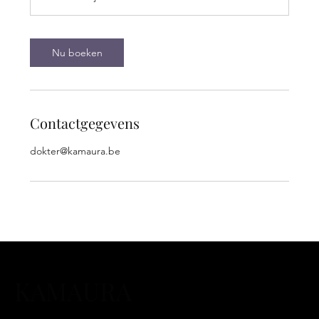
i
n
.
Nu boeken
Contactgegevens
dokter@kamaura.be
KAMAURA