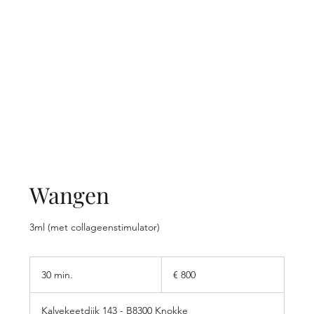
Wangen
3ml (met collageenstimulator)
800
euro
30 min.
3
€ 800
0
m
Kalvekeetdijk 143 - B8300 Knokke